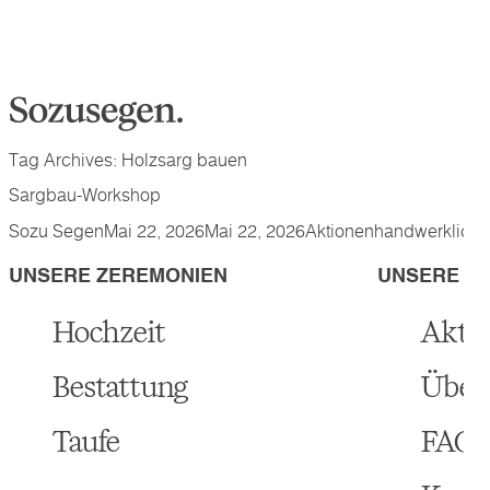
Skip to content
Tag Archives:
Holzsarg bauen
Sargbau-Workshop
Posted by
Posted in
Tags:
Sozu Segen
Mai 22, 2026
Mai 22, 2026
Aktionen
handwerklich
,
UNSERE ZEREMONIEN
UNSERE W
Hochzeit
Akti
Bestattung
Über
Taufe
FAQs